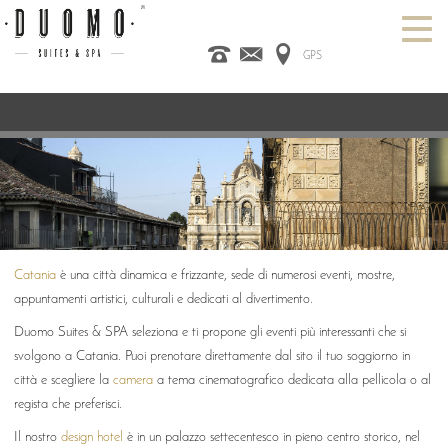
GPS
HOME
ITALIANO
ENGLISH
ESPAÑOL
CAMERE
SPA
DESIGN HOTEL
CATANIA
PROMO
CONTATTI
Catania
è una città dinamica e frizzante, sede di numerosi eventi, mostre,
appuntamenti artistici, culturali e dedicati al divertimento.
Duomo Suites & SPA seleziona e ti propone gli eventi più interessanti che si
svolgono a Catania. Puoi prenotare direttamente dal sito il tuo soggiorno in
città e scegliere la
camera
a tema cinematografico dedicata alla pellicola o al
regista che preferisci.
Il nostro
design hotel
è in un palazzo settecentesco in pieno centro storico, nel