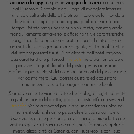
vacanza di coppia
o per un
viaggio di lavoro
, a due passi
dal Duomo di Catania e dai luoghi di maggiore interesse
turistico e culturale della città etnea. Il cuore della movida e
la via dello shopping sono raggiungibili a piedi in poco
tempo. Potrete raggiungere qualsiasi meta, passeggiando
tranquillamente attraverso le affascinanti vie caratteristiche
dagli inconfondibili colori e profumi locali. I dintorni sono
animati da un allegro pullulare di gente, mista di abitanti e
dei sempre presenti turisti. Non distanti dall’hotel sorgono i
due caratteristici e pittoreschi
mercati
meta da non perdere
per vivere la quotidianità del posto, per assaporarne i
profumi e per deliziarvi dei colori dei banconi del pesce e delle
variopinte merci. Qui potrete gustare ed acquistare
innumerevoli specialità enogastronomiche locali.
Siamo veramente vicini a tutto e ben collegati logisticamente
a qualsiasi parte della città, grazie ai nostri efficienti servizi di
transfer.
Venite a trovarci per vivere un’esperienza unica ed
indimenticabile, il nostro personale è a vostra completa
disposizione, anche per consigliarvi l’itinerario più adatto alle
vostre esigenze, attraverso percorsi che vi faranno scoprire la
meravigliosa città di Catania, con i suoi vicoli e con i suoi