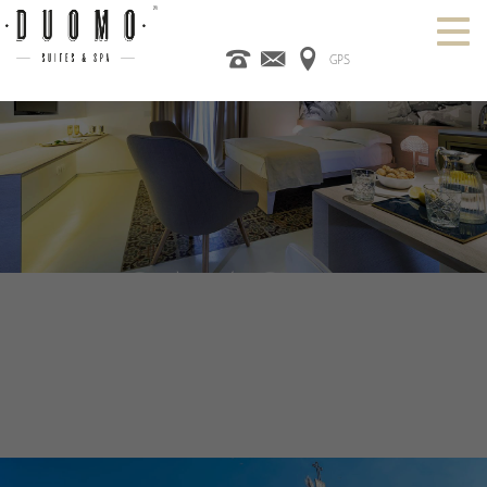
GPS
HOME
ITALIANO
ENGLISH
ESPAÑOL
CAMERE
SPA
DESIGN HOTEL
CATANIA
PROMO
CONTATTI
DUOMO
SUITES & SPA
HOTEL DESIGN A CATANIA