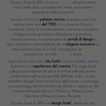
Duomo Suites & SPA
si trova a
Catania
nel pieno centro
storico della città, circondato da chiese, monumenti e
straordinari edifici barocchi.
Lo stesso hotel è un
palazzo storico
di quattro piani che
risale ai primi anni
del '700
di cui conserva il fascino
nonostante i lavori di rimodernamento che hanno compreso
l'adeguamento antisismico del palazzo. La struttura,
comoda e intima, è caratterizzata da
arredi di design
e
ogni ambiente è contraddistinto da un'
elegaza esclusiva
sia
negli ambienti comuni: la hall, il lounge bar, la
terrazza
panoramica, sia nelle
Camere
e Suites.
Ogni camera del nostro
city hotel
è unica e diversa, perché
dedicata a un
capolavoro del cinema
. Il fil rouge che le
collega è la
sicilianità
che ispira le famose pellicole girate o
ambientate negli angoli più belli dell'isola. Colori, arredi,
atmosfera di ogni Suite rimandano agli scenari, ai paesaggi
e ai personaggi che hanno fatto da sfondo a capolavori del
cinema internazionale come Il Padrino, Malena, Jonny
Stecchino o Nuovo Cinema Paradiso.
Duomo Suites & SPA
è un
design hotel
, ideale per una