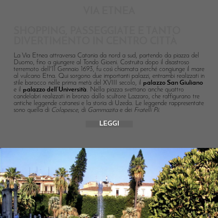
VIA ETNEA
SHOPPING, PASSEGGIATE E TANTO
DIVERTIMENTO IN CENTRO CITTÀ
La Via Etnea attraversa Catania da nord a sud, partendo da piazza del
Duomo, fino a giungere al Tondo Gioeni. Costruita dopo il disastroso
terremoto dell'11 Gennaio 1693, fu così chiamata perché congiunge il mare
al vulcano Etna. Qui sorgono due importanti palazzi, entrambi realizzati in
stile barocco nelle prima metà del XVIII secolo, il
palazzo San Giuliano
e il
palazzo dell’Università
. Nella piazza svettano anche quattro
candelabri realizzati in bronzo dallo scultore Lazzaro, che raffigurano tre
antiche leggende catanesi e la storia di Uzeda. Le leggende rappresentate
sono quella di
Colapesce
, di
Gammazita
e dei
Fratelli Pii
.
LEGGI