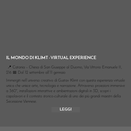
IL MONDO DI KLIMT - VIRTUAL EXPERIENCE
📍 Catania – Chiesa di San Giuseppe al Duomo, Via Vittorio Emanuele II,
216 📅 Dal 12 settembre all’11 gennaio
Immergiti nell’universo creativo di Gustav Klimt con questa esperienza virtuale
unica che unisce arte, tecnologia e narrazione. Attraverso proiezioni immersive
a 360°, installazioni interattive e ambientazioni digitali in 3D, scopri i
capolavori e il contesto storico-culturale di uno dei più grandi maestri della
Secessione Viennese.
LEGGI