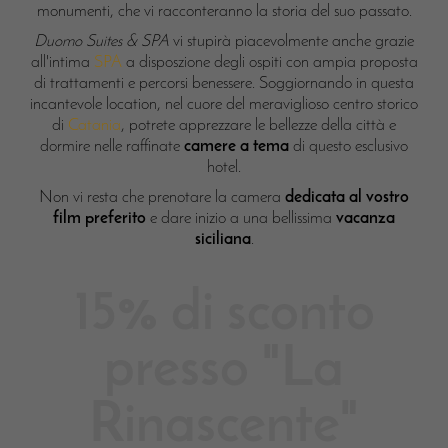
monumenti, che vi racconteranno la storia del suo passato.
Duomo Suites & SPA
vi stupirà piacevolmente anche grazie
all'intima
SPA
a disposzione degli ospiti con ampia proposta
di trattamenti e percorsi benessere. Soggiornando in questa
incantevole location, nel cuore del meraviglioso centro storico
di
Catania
, potrete apprezzare le bellezze della città e
dormire nelle raffinate
camere a tema
di questo esclusivo
hotel.
Non vi resta che prenotare la camera
dedicata al vostro
film preferito
e dare inizio a una bellissima
vacanza
siciliana
.
15% di sconto
presso "La
Rinascente"