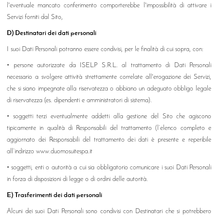
l'eventuale mancato conferimento comporterebbe l'impossibilità di attivare i
Servizi forniti dal Sito,
D) Destinatari dei dati personali
I suoi Dati Personali potranno essere condivisi, per le finalità di cui sopra, con:
• persone autorizzate da ISELP S.R.L. al trattamento di Dati Personali
necessario a svolgere attività strettamente correlate all'erogazione dei Servizi,
che si siano impegnate alla riservatezza o abbiano un adeguato obbligo legale
di riservatezza (es. dipendenti e amministratori di sistema).
• soggetti terzi eventualmente addetti alla gestione del Sito che agiscono
tipicamente in qualità di Responsabili del trattamento (l’elenco completo e
aggiornato dei Responsabili del trattamento dei dati è presente e reperibile
all’indirizzo www.duomosuitespa.it
• soggetti, enti o autorità a cui sia obbligatorio comunicare i suoi Dati Personali
in forza di disposizioni di legge o di ordini delle autorità.
E) Trasferimenti dei dati personali
Alcuni dei suoi Dati Personali sono condivisi con Destinatari che si potrebbero