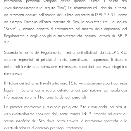
informazioni personali vengono gestite quando utilizza il nostro sito
www.duomosuitespa.it (di seguito “Sito”) Le informazioni ed i dati da lei forniti
od altrimenti acquisiti nell'ambito dell’utilizzo dei servizi di ISELP S.R.L. come
ad esempio: l’accesso all’area riservata del Sito, le newsletter, etc. , di seguito
"Servizi" -, saranno oggetto di trattamento nel rispetto delle disposizioni del
Regolamento e degli obblighi di riservatezza che ispirano l'attività di ISELP
S.R.L.
Secondo le norme del Regolamento, i trattamenti effettuati da ISELP S.R.L.
saranno improntati ai principi di liceità, correttezza, trasparenza, limitazione
delle finalità e della conservazione, minimizzazione dei dati, esattezza, integrità e
riservatezza.
Il titolare dei trattamenti svolti attraverso il Sito www.duomosuitespa.it con sede
legale in Catania come sopra definito a cui può scrivere per qualunque
informazione inerente il trattamento dei dati personali.
La presente informativa è resa solo per questo Sito e non anche per altri siti
web eventualmente consultati dall'utente tramite link. Si rimanda ad eventuali
sezioni specifiche del Sito dove potrà trovare le informative specifiche e le
eventuali richieste di consenso per singoli trattamenti.