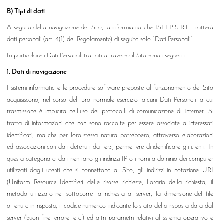
B) Tipi di dati
A seguito della navigazione del Sito, la informiamo che ISELP S.R.L. tratterà
dati personali (art. 4(1) del Regolamento) di seguito solo “Dati Personali”.
In particolare i Dati Personali trattati attraverso il Sito sono i seguenti:
1. Dati di navigazione
I sistemi informatici e le procedure software preposte al funzionamento del Sito
acquisiscono, nel corso del loro normale esercizio, alcuni Dati Personali la cui
trasmissione è implicita nell'uso dei protocolli di comunicazione di Internet. Si
tratta di informazioni che non sono raccolte per essere associate a interessati
identificati, ma che per loro stessa natura potrebbero, attraverso elaborazioni
ed associazioni con dati detenuti da terzi, permettere di identificare gli utenti. In
questa categoria di dati rientrano gli indirizzi IP o i nomi a dominio dei computer
utilizzati dagli utenti che si connettono al Sito, gli indirizzi in notazione URI
(Uniform Resource Identifier) delle risorse richieste, l'orario della richiesta, il
metodo utilizzato nel sottoporre la richiesta al server, la dimensione del file
ottenuto in risposta, il codice numerico indicante lo stato della risposta data dal
server (buon fine, errore, etc.) ed altri parametri relativi al sistema operativo e