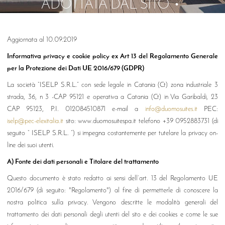
ADOTTATA DAL SITO
Aggiornata al 10.09.2019
Informativa privacy e cookie policy ex Art 13 del Regolamento Generale
per la Protezione dei Dati UE 2016/679 (GDPR)
La società “ISELP S.R.L.” con sede legale in Catania (Ct) zona industriale 3
strada, 36, n 3 -CAP 95121 e operativa a Catania (Ct) in Via Garibaldi, 23
CAP 95123, P.I. 012084510871 e-mail a
info@duomosuites.it
PEC:
iselp@pec-elexitalia.it
sito: www.duomosuitespa.it telefono +39 0952883731 (di
seguito “
ISELP S.R.L. ”) si impegna costantemente per tutelare la privacy on-
line dei suoi utenti.
A) Fonte dei dati personali e Titolare del trattamento
Questo documento è stato redatto ai sensi dell’art. 13 del Regolamento UE
2016/679 (di seguito: "Regolamento") al fine di permetterle di conoscere la
nostra politica sulla privacy. Vengono descritte le modalità generali del
trattamento dei dati personali degli utenti del sito e dei cookies e come le sue