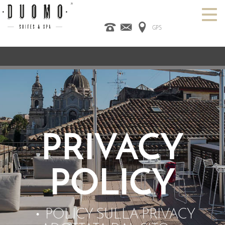
GPS
HOME
ITALIANO
ENGLISH
ESPAÑOL
CAMERE
SPA
DESIGN HOTEL
CATANIA
PROMO
CONTATTI
PRIVACY
POLICY
POLICY SULLA PRIVACY