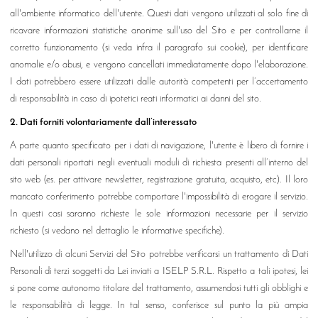
all'ambiente informatico dell'utente. Questi dati vengono utilizzati al solo fine di
ricavare informazioni statistiche anonime sull'uso del Sito e per controllarne il
corretto funzionamento (si veda infra il paragrafo sui cookie), per identificare
anomalie e/o abusi, e vengono cancellati immediatamente dopo l'elaborazione.
I dati potrebbero essere utilizzati dalle autorità competenti per l’accertamento
di responsabilità in caso di ipotetici reati informatici ai danni del sito.
2. Dati forniti volontariamente dall’interessato
A parte quanto specificato per i dati di navigazione, l'utente è libero di fornire i
dati personali riportati negli eventuali moduli di richiesta presenti all’interno del
sito web (es. per attivare newsletter, registrazione gratuita, acquisto, etc). Il loro
mancato conferimento potrebbe comportare l'impossibilità di erogare il servizio.
In questi casi saranno richieste le sole informazioni necessarie per il servizio
richiesto (si vedano nel dettaglio le informative specifiche).
Nell'utilizzo di alcuni Servizi del Sito potrebbe verificarsi un trattamento di Dati
Personali di terzi soggetti da Lei inviati a ISELP S.R.L. Rispetto a tali ipotesi, lei
si pone come autonomo titolare del trattamento, assumendosi tutti gli obblighi e
le responsabilità di legge. In tal senso, conferisce sul punto la più ampia