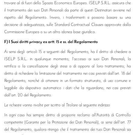
trovare al di fuori dello Spazio Economico Europeo. ISELP S.R.L. assicura che
il trattamento dei suoi Dati Personali da parte di questi Destinatari avviene nel
rispetto del Regolamento. Invero, i trasferimenti si possono basare su una
decisione di adeguatezza, sulle Standard Contractual Clauses approvate dalla
Commissione Europea o su un altro idonea base giuridica.
F) I Suoi diritti privacy ex artt. 15 e ss. del Regolamento
Ai sensi degli articoli 15 e seguenti del Regolamento, ha il diritto di chiedere a
ISELP S.R.L. in qualunque momento, l'accesso ai suoi Dati Personali, la
rettifica o la cancellazione degli stessi o di opporsi al loro trattamento, ha
diritto di richiedere la limitazione del trattamento nei casi previsti dall'art. 18 del
Regolamento, nonché di ottenere in un formato strutturato, di uso comune e
leggibile da dispositivo automatico i dati che la riguardano, nei casi previsti
dall'art. 20 del Regolamento.
Le richieste vanno rivolte per iscritto al Titolare al seguente indirizzo
In ogni caso hai sempre diritto di proporre reclamo all'Autorità di Controllo
competente (Garante per la Protezione dei Dati Personali), ai sensi dell'art. 77
del Regolamento, qualora ritenga che il trattamento dei tuoi Dati Personali sia