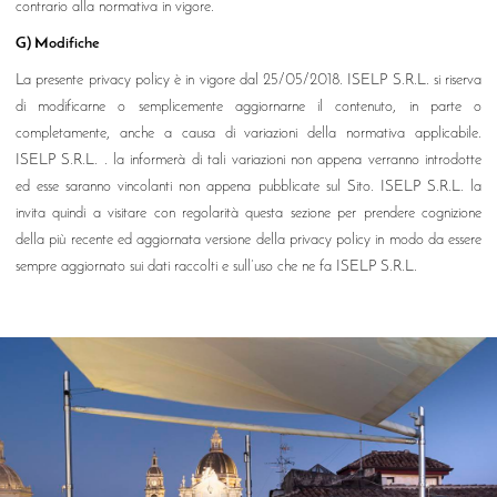
contrario alla normativa in vigore.
G) Modifiche
La presente privacy policy è in vigore dal 25/05/2018. ISELP S.R.L. si riserva
di modificarne o semplicemente aggiornarne il contenuto, in parte o
completamente, anche a causa di variazioni della normativa applicabile.
ISELP S.R.L. . la informerà di tali variazioni non appena verranno introdotte
ed esse saranno vincolanti non appena pubblicate sul Sito. ISELP S.R.L. la
invita quindi a visitare con regolarità questa sezione per prendere cognizione
della più recente ed aggiornata versione della privacy policy in modo da essere
sempre aggiornato sui dati raccolti e sull’uso che ne fa ISELP S.R.L.