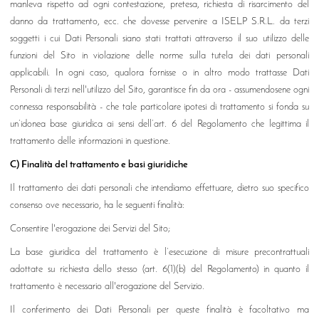
manleva rispetto ad ogni contestazione, pretesa, richiesta di risarcimento del
danno da trattamento, ecc. che dovesse pervenire a ISELP S.R.L. da terzi
soggetti i cui Dati Personali siano stati trattati attraverso il suo utilizzo delle
funzioni del Sito in violazione delle norme sulla tutela dei dati personali
applicabili. In ogni caso, qualora fornisse o in altro modo trattasse Dati
Personali di terzi nell'utilizzo del Sito, garantisce fin da ora - assumendosene ogni
connessa responsabilità - che tale particolare ipotesi di trattamento si fonda su
un’idonea base giuridica ai sensi dell’art. 6 del Regolamento che legittima il
trattamento delle informazioni in questione.
C) Finalità del trattamento e basi giuridiche
Il trattamento dei dati personali che intendiamo effettuare, dietro suo specifico
consenso ove necessario, ha le seguenti finalità:
Consentire l'erogazione dei Servizi del Sito;
La base giuridica del trattamento è l’esecuzione di misure precontrattuali
adottate su richiesta dello stesso (art. 6(1)(b) del Regolamento) in quanto il
trattamento è necessario all'erogazione del Servizio.
Il conferimento dei Dati Personali per queste finalità è facoltativo ma