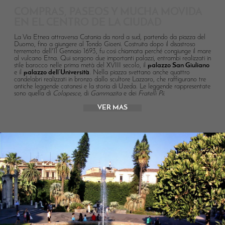
COMPRAS, PASEOS Y MUCHA MOVIDA
EN EL CENTRO DE LA CIUDAD
La Via Etnea attraversa Catania da nord a sud, partendo da piazza del
Duomo, fino a giungere al Tondo Gioeni. Costruita dopo il disastroso
terremoto dell'11 Gennaio 1693, fu così chiamata perché congiunge il mare
al vulcano Etna. Qui sorgono due importanti palazzi, entrambi realizzati in
stile barocco nelle prima metà del XVIII secolo, il
palazzo San Giuliano
e il
palazzo dell’Università
. Nella piazza svettano anche quattro
candelabri realizzati in bronzo dallo scultore Lazzaro, che raffigurano tre
antiche leggende catanesi e la storia di Uzeda. Le leggende rappresentate
sono quella di
Colapesce
, di
Gammazita
e dei
Fratelli Pii
.
VER MAS