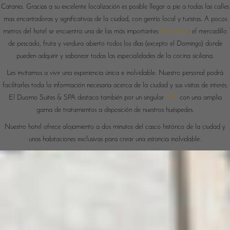
Catania. Gracias a su excelente localización es posible llegar a pie a todas las calles
mas encantadoras y significativas de la ciudad, con gentío local y turistas. A pocos
metros del hotel se encuentra una de las más importantes
Pescadería
: el mercadillo
de pescado, fruta y verdura abierto todos los dìas (excepto el Domingo) donde
pueden adquirir y saborear todas las especialidades de la cocina siciliana.
Les invitamos a vivir una experiencia única e inolvidable. Nuestro personal podrá
facilitarles toda la información necesaria acerca de la ciudad y sus visitas de interés.
El Duomo Suites & SPA destaca también por un singular
SPA
con una amplia
gama de tratamientos a disposición de nuestros huéspedes.
Nuestro hotel ofrece alojamiento a dos minutos del casco histórico de la ciudad y
unas habitaciones exclusivas para crear una estancia inolvidable.