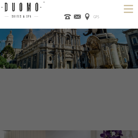
GPS
INICIO
ITALIANO
ENGLISH
ESPAÑOL
HABITACIONES
SPA
DESIGN HOTEL
CATANIA
PROMO
CONTACTOS
DUOMO
SUITES & SPA
HOTEL EN EL CENTRO DE
CATANIA