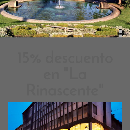
15% descuento
en "La
Rinascente"