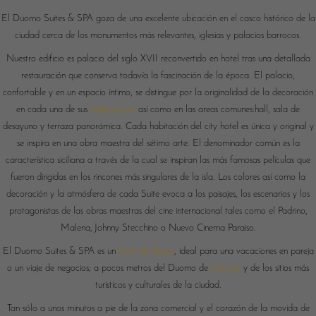
El Duomo Suites & SPA goza de una excelente ubicación en el casco histórico de la
ciudad cerca de los monumentos más relevantes, iglesias y palacios barrocos.
Nuestro edificio es palacio del siglo XVII reconvertido en hotel tras una detallada
restauración que conserva todavía la fascinación de la época. El palacio,
confortable y en un espacio íntimo, se distingue por la originalidad de la decoración
en cada una de sus
habitaciones
así como en las areas comunes:hall, sala de
desayuno y terraza panorámica. Cada habitación del city hotel es única y original y
se inspira en una obra maestra del sétimo arte. El denominador común es la
característica siciliana a través de la cual se inspiran las más famosas películas que
fueron dirigidas en los rincones más singulares de la isla. Los colores así como la
decoración y la atmósfera de cada Suite evoca a los paisajes, los escenarios y los
protagonistas de las obras maestras del cine internacional tales como el Padrino,
Malena, Johnny Stecchino o Nuevo Cinema Paraiso.
El Duomo Suites & SPA es un
hotel de diseño
, ideal para una vacaciones en pareja
o un viaje de negocios; a pocos metros del Duomo de
Catania
y de los sitios más
turisticos y culturales de la ciudad.
Tan sólo a unos minutos a pie de la zona comercial y el corazón de la movida de