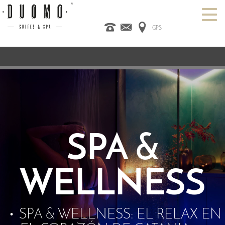
GPS
INICIO
ITALIANO
ENGLISH
ESPAÑOL
HABITACIONES
SPA
DESIGN HOTEL
CATANIA
PROMO
CONTACTOS
SPA &
WELLNESS
SPA & WELLNESS: EL RELAX EN