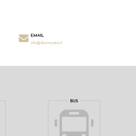
EMAIL
info@duomosuites.it
BUS