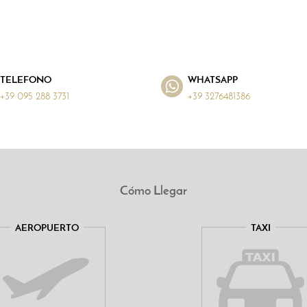
TELEFONO
WHATSAPP
+39 095 288 3731
+39 3276481386
Cómo Llegar
AEROPUERTO
TAXI