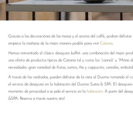
Gracias a las decoraciònes de las mesas y el aroma del caffè, podran disfrut
empiece la mañana de la mejor manera posible para vivir
Catania
.
Hemos reinventado el clásico desayuno buffet: una combinación del mejor prod
una oferta de productos tipicos de Catania tal y como los “cannoli” y “Minne di
necesidades: gran variedad de frutas, zumos, the y cappucino, cereales, embutido
A través de las viedradas, pueden disfrutar de la vista al Duomo tomando el 
el servicio de desayuno en la habitaciòn del Duomo Suites & SPA. El desayuno
momento de privacidad si se pide el servicio en la
habitaciòn
. A partir del desa
&SPA. Reserva a través nuestro sito!