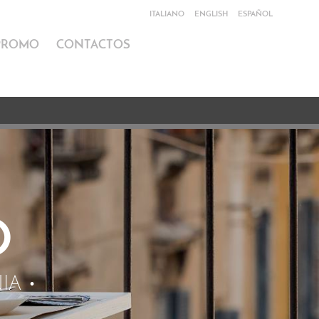
ITALIANO
ENGLISH
ESPAÑOL
PROMO
CONTACTOS
O
IA