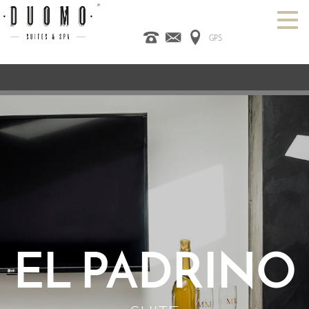
GPS
INICIO
ITALIANO
ENGLISH
ESPAÑOL
HABITACIONES
SPA
DESIGN HOTEL
CATANIA
PROMO
CONTACTOS
EL PADRINO