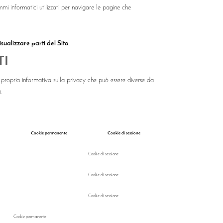
mi informatici utilizzati per navigare le pagine che
sualizzare parti del Sito.
TI
propria informativa sulla privacy che può essere diverse da
.
Cookie permanente
Cookie di sessione
Cookie di sessione
Cookie di sessione
Cookie di sessione
Cookie permanente