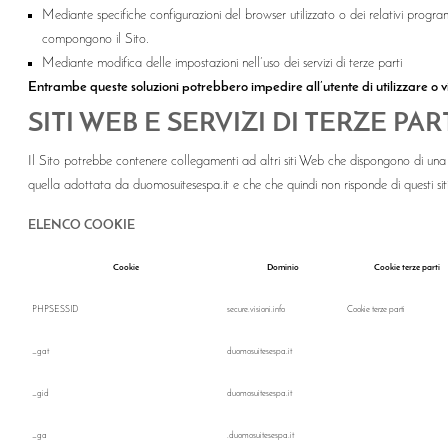
Mediante specifiche configurazioni del browser utilizzato o dei relativi program
compongono il Sito.
Mediante modifica delle impostazioni nell’uso dei servizi di terze parti
Entrambe queste soluzioni potrebbero impedire all’utente di utilizzare o vi
SITI WEB E SERVIZI DI TERZE PAR
Il Sito potrebbe contenere collegamenti ad altri siti Web che dispongono di una 
quella adottata da duomosuitesespa.it e che che quindi non risponde di questi siti
ELENCO COOKIE
Cookie
Dominio
Cookie terze parti
PHPSESSID
secure.visioni.info
Cookie terze parti
_gat
duomosuitesespa.it
_gid
duomosuitesespa.it
_ga
.duomosuitesespa.it