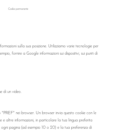
Cookie permanente
rmazioni sulla sua posizione. Utilizziamo varie tecnologie per
sempio, fornire a Google informazioni sui dispositivi, sui punti di
ne di un video.
o "PREF" nei browser. Un browser invia questo cookie con le
 e altre informazioni, in particolare la tua lingua preferita
e per ogni pagina (ad esempio 10 o 20) e la tua preferenza di