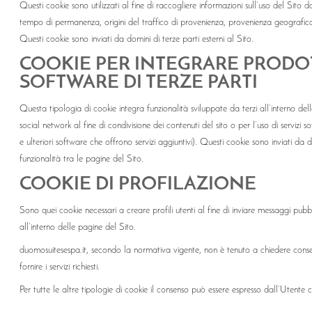
Questi cookie sono utilizzati al fine di raccogliere informazioni sull’uso del Sito 
tempo di permanenza, origini del traffico di provenienza, provenienza geografica,
Questi cookie sono inviati da domini di terze parti esterni al Sito.
COOKIE PER INTEGRARE PRODOT
SOFTWARE DI TERZE PARTI
Questa tipologia di cookie integra funzionalità sviluppate da terzi all’interno de
social network al fine di condivisione dei contenuti del sito o per l’uso di serviz
e ulteriori software che offrono servizi aggiuntivi). Questi cookie sono inviati da d
funzionalità tra le pagine del Sito.
COOKIE DI PROFILAZIONE
Sono quei cookie necessari a creare profili utenti al fine di inviare messaggi pubbl
all’interno delle pagine del Sito.
duomosuitesespa.it, secondo la normativa vigente, non è tenuto a chiedere consens
fornire i servizi richiesti.
Per tutte le altre tipologie di cookie il consenso può essere espresso dall’Utente