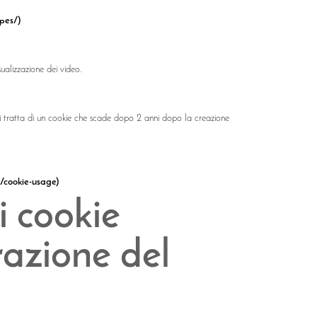
ypes/)
isualizzazione dei video.
Si tratta di un cookie che scade dopo 2 anni dopo la creazione
s/cookie-usage)
i cookie
azione del