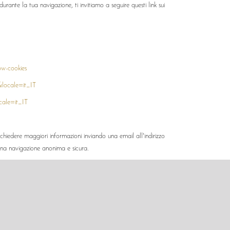
rante la tua navigazione, ti invitiamo a seguire questi link sui
ow-cookies
&locale=it_IT
cale=it_IT
ichiedere maggiori informazioni inviando una email all'indirizzo
una navigazione anonima e sicura.