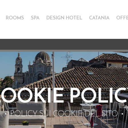
ROOMS
SPA
DESIGN HOTEL
CATANIA
OFF
OOKIE POLI
POLICY SUI COOKIE DEL SITO