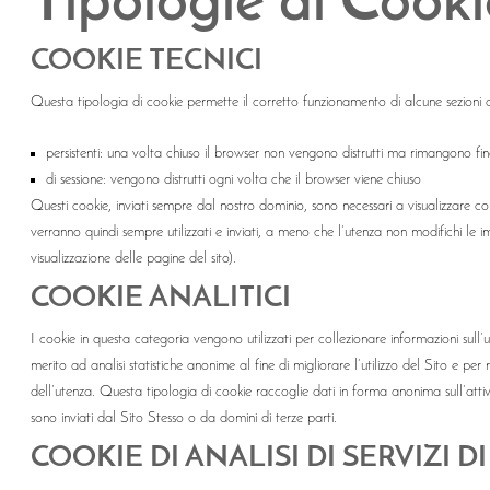
Tipologie di Cooki
COOKIE TECNICI
Questa tipologia di cookie permette il corretto funzionamento di alcune sezioni de
persistenti: una volta chiuso il browser non vengono distrutti ma rimangono 
di sessione: vengono distrutti ogni volta che il browser viene chiuso
Questi cookie, inviati sempre dal nostro dominio, sono necessari a visualizzare corret
verranno quindi sempre utilizzati e inviati, a meno che l’utenza non modifichi le i
visualizzazione delle pagine del sito).
COOKIE ANALITICI
I cookie in questa categoria vengono utilizzati per collezionare informazioni sull’
merito ad analisi statistiche anonime al fine di migliorare l’utilizzo del Sito e per r
dell’utenza. Questa tipologia di cookie raccoglie dati in forma anonima sull’attivi
sono inviati dal Sito Stesso o da domini di terze parti.
COOKIE DI ANALISI DI SERVIZI D