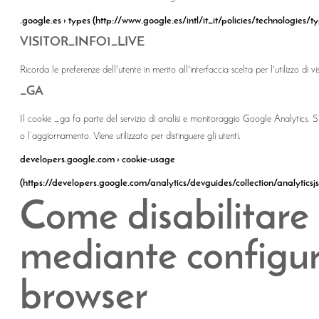
.google.es › types (http://www.google.es/intl/it_it/policies/technologies/t
VISITOR_INFO1_LIVE
Ricorda le preferenze dell'utente in merito all'interfaccia scelta per l'utilizzo di v
_GA
Il cookie _ga fa parte del servizio di analisi e monitoraggio Google Analytics. 
o l’aggiornamento. Viene utilizzato per distinguere gli utenti.
developers.google.com › cookie-usage
(https://developers.google.com/analytics/devguides/collection/analyticsj
Come disabilitare 
mediante configur
browser