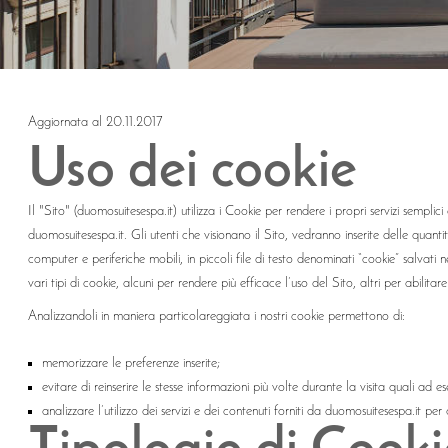
Aggiornata al 20.11.2017
Uso dei cookie
Il "Sito" (duomosuitesespa.it) utilizza i Cookie per rendere i propri servizi semplici 
duomosuitesespa.it. Gli utenti che visionano il Sito, vedranno inserite delle quantit
computer e periferiche mobili, in piccoli file di testo denominati “cookie” salvati 
vari tipi di cookie, alcuni per rendere più efficace l’uso del Sito, altri per abilita
Analizzandoli in maniera particolareggiata i nostri cookie permettono di:
memorizzare le preferenze inserite;
evitare di reinserire le stesse informazioni più volte durante la visita quali a
analizzare l’utilizzo dei servizi e dei contenuti forniti da duomosuitesespa.it per 