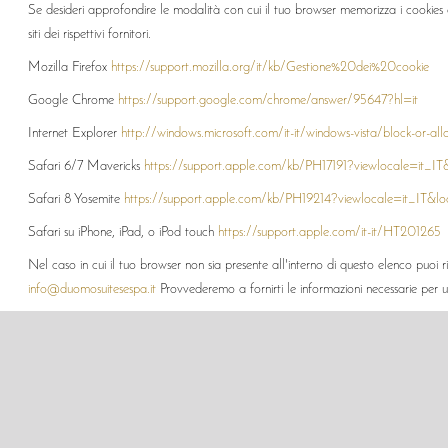
Se desideri approfondire le modalità con cui il tuo browser memorizza i cookies du
siti dei rispettivi fornitori.
Mozilla Firefox
https://support.mozilla.org/it/kb/Gestione%20dei%20cookie
Google Chrome
https://support.google.com/chrome/answer/95647?hl=it
Internet Explorer
http://windows.microsoft.com/it-it/windows-vista/block-or-all
Safari 6/7 Mavericks
https://support.apple.com/kb/PH17191?viewlocale=it_IT
Safari 8 Yosemite
https://support.apple.com/kb/PH19214?viewlocale=it_IT&lo
Safari su iPhone, iPad, o iPod touch
https://support.apple.com/it-it/HT201265
Nel caso in cui il tuo browser non sia presente all'interno di questo elenco puoi r
info@duomosuitesespa.it
Provvederemo a fornirti le informazioni necessarie per 