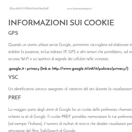
2f2acd9210713f75b9793a21f4a3b8ff
www.duomosuitesespa.it
INFORMAZIONI SUI COOKIE
GPS
Quando un utente utilizza servizi Google, potremmo raccogliere ed elaborare info
stabilire la posizione, inclusi indirizzo IP, GPS e altri sensori che potrebbero, ad e
accesso Wi-Fi e sui ripetitori di segnale dei cellulari nelle vicinanze.
.google.it › privacy (link a: http://www.google.it/intl/it/policies/privacy/)
YSC
Un identificatore univoco assegnato al visitatore del sito durante la visualizzazio
PREF
La maggior parte degli utenti di Google ha un cookie delle preferenze chiamat
richieste ai siti di Google. Il cookie PREF potrebbe memorizzare le tue preferenze
(ad esempio l'italiano), il numero di risultati di ricerca che desideri visualizzar
attivazione del filtro SafeSearch di Google.