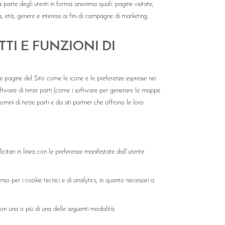
da parte degli utenti in forma anonima quali: pagine visitate,
 età, genere e interessi ai fini di campagne di marketing.
TI E FUNZIONI DI
lle pagine del Sito come le icone e le preferenze espresse nei
i software di terze parti (come i software per generare le mappe
omini di terze parti e da siti partner che offrono le loro
icitari in linea con le preferenze manifestate dall’utente
o per i cookie tecnici e di analytics, in quanto necessari a
 con una o più di una delle seguenti modalità: