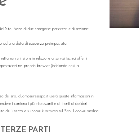
e
l Sito. Sono di due categorie: persistenti e di sessione:
fino ad una data di scadenza preimpostata
tamente il sito e in relazione ai servizi tecnici offerti,
mpostazioni nel proprio browser (inficiando così la
uso del sito. duomosuitesespa.it userà queste informazioni in
endere i contenuti più interessanti e attinenti ai desideri
tà dell’utenza e su come è arrivata sul Sito. I cookie analitici
I TERZE PARTI