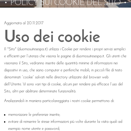
POLICY SUI COOKIE DEL SITO
Aggiornata al 20.11.2017
Uso dei cookie
Il "Sito" (duomosuitesespa.it) utilizza i Cookie per rendere i propri servizi semplici
e efficienti per l’utenza che visiona le pagine di duomosuitesespa.it. Gli utenti che
visionano il Sito, vedranno inserite delle quantità minime di informazioni nei
dispositivi in uso, che siano computer e periferiche mobili, in piccoli file di testo
denominati “cookie” salvati nelle directory utilizzate dal browser web
dell’Utente. Vi sono vari tipi di cookie, alcuni per rendere più efficace l’uso del
Sito, altri per abilitare determinate funzionalità.
Analizzandoli in maniera particolareggiata i nostri cookie permettono di:
memorizzare le preferenze inserite;
evitare di reinserire le stesse informazioni più volte durante la visita quali ad
esempio nome utente e password;