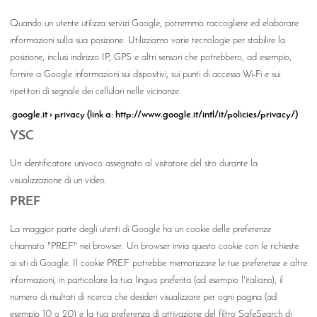
Quando un utente utilizza servizi Google, potremmo raccogliere ed elaborare
informazioni sulla sua posizione. Utilizziamo varie tecnologie per stabilire la
posizione, inclusi indirizzo IP, GPS e altri sensori che potrebbero, ad esempio,
fornire a Google informazioni sui dispositivi, sui punti di accesso Wi-Fi e sui
ripetitori di segnale dei cellulari nelle vicinanze.
.google.it › privacy (link a: http://www.google.it/intl/it/policies/privacy/)
YSC
Un identificatore univoco assegnato al visitatore del sito durante la
visualizzazione di un video.
PREF
La maggior parte degli utenti di Google ha un cookie delle preferenze
chiamato "PREF" nei browser. Un browser invia questo cookie con le richieste
ai siti di Google. Il cookie PREF potrebbe memorizzare le tue preferenze e altre
informazioni, in particolare la tua lingua preferita (ad esempio l'italiano), il
numero di risultati di ricerca che desideri visualizzare per ogni pagina (ad
esempio 10 o 20) e la tua preferenza di attivazione del filtro SafeSearch di