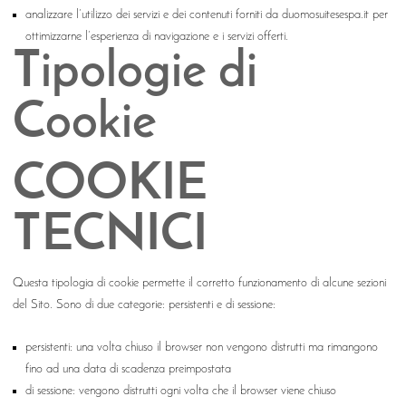
analizzare l’utilizzo dei servizi e dei contenuti forniti da duomosuitesespa.it per
ottimizzarne l’esperienza di navigazione e i servizi offerti.
Tipologie di
Cookie
COOKIE
TECNICI
Questa tipologia di cookie permette il corretto funzionamento di alcune sezioni
del Sito. Sono di due categorie: persistenti e di sessione:
persistenti: una volta chiuso il browser non vengono distrutti ma rimangono
fino ad una data di scadenza preimpostata
di sessione: vengono distrutti ogni volta che il browser viene chiuso