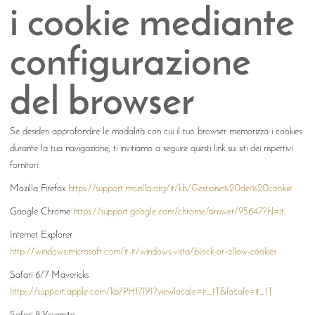
i cookie mediante
configurazione
del browser
Se desideri approfondire le modalità con cui il tuo browser memorizza i cookies
durante la tua navigazione, ti invitiamo a seguire questi link sui siti dei rispettivi
fornitori.
Mozilla Firefox
https://support.mozilla.org/it/kb/Gestione%20dei%20cookie
Google Chrome
https://support.google.com/chrome/answer/95647?hl=it
Internet Explorer
http://windows.microsoft.com/it-it/windows-vista/block-or-allow-cookies
Safari 6/7 Mavericks
https://support.apple.com/kb/PH17191?viewlocale=it_IT&locale=it_IT