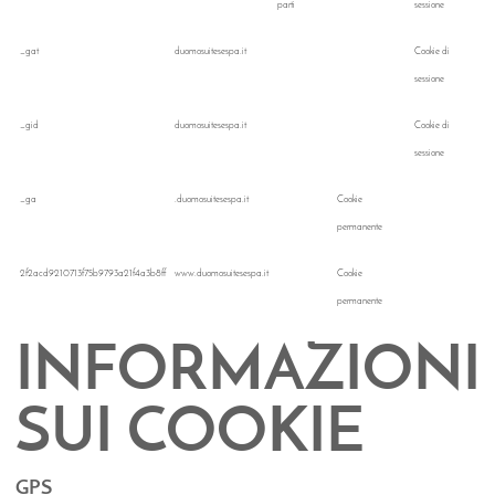
parti
sessione
_gat
duomosuitesespa.it
Cookie di
sessione
_gid
duomosuitesespa.it
Cookie di
sessione
_ga
.duomosuitesespa.it
Cookie
permanente
2f2acd9210713f75b9793a21f4a3b8ff
www.duomosuitesespa.it
Cookie
permanente
INFORMAZIONI
SUI COOKIE
GPS