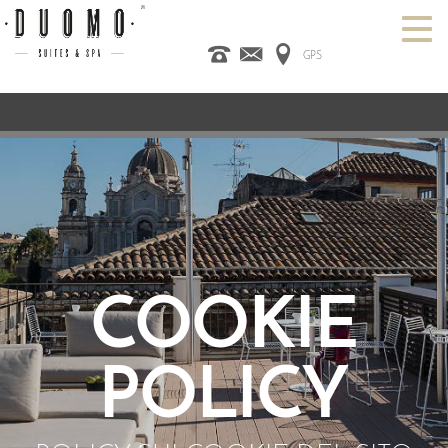
GPS
HOME
ITALIANO
ENGLISH
ESPAÑOL
ROOMS
SPA
DESIGN HOTEL
CATANIA
OFFERS
CONTACT US
COOKIE
POLICY